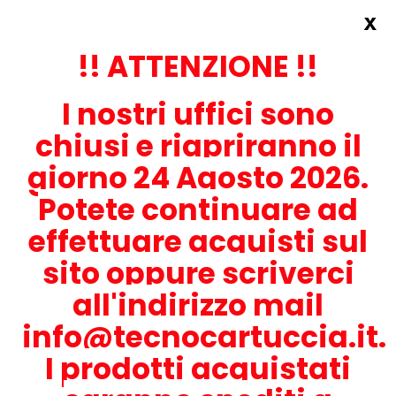
x
Accedi
REGISTRATI ORA!
!! ATTENZIONE !!
I nostri uffici sono
chiusi e riapriranno il
giorno 24 Agosto 2026.
Potete continuare ad
CONTATTACI
effettuare acquisti sul
0536-1945414
sito oppure scriverci
all'indirizzo mail
info@tecnocartuccia.it.
ATTENZIONE! Se stai cercando i prodotti per la tua stampante,
digita solamente la parte numerica del modello tralasciando
I prodotti acquistati
lettere e trattini. Per esempio, se cerchi Lexmark MS317dn scrivi
solamente 317 e seleziona il modello della stampante tra quelli
proposti.