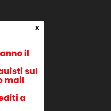
esto
x
ranno il
uisti sul
zo mail
editi a