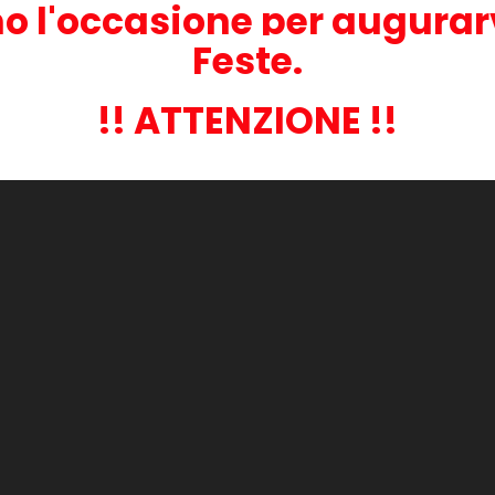
o l'occasione per augurar
Feste.
!! ATTENZIONE !!
goria: