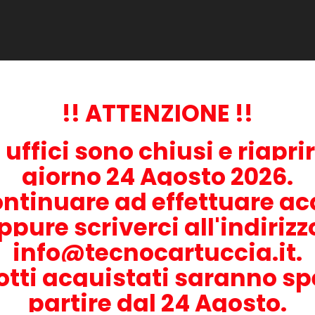
oblemi che ne possono derivare (come per esempio dei trucioli che
oamo l'acquisto del nostro prodotto specifico che puoi trovare in qu
sposizione.
li di stampante:
!! ATTENZIONE !!
i uffici sono chiusi e riapri
giorno 24 Agosto 2026.
ontinuare ad effettuare acq
ppure scriverci all'indiriz
info@tecnocartuccia.it.
otti acquistati saranno sp
partire dal 24 Agosto.