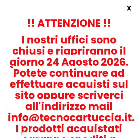
x
Accedi
REGISTRATI ORA!
!! ATTENZIONE !!
I nostri uffici sono
chiusi e riapriranno il
giorno 24 Agosto 2026.
Potete continuare ad
CONTATTACI
effettuare acquisti sul
0536-1945414
sito oppure scriverci
all'indirizzo mail
info@tecnocartuccia.it.
ATTENZIONE! Se stai cercando i prodotti per la tua stampante,
digita solamente la parte numerica del modello tralasciando
I prodotti acquistati
lettere e trattini. Per esempio, se cerchi Lexmark MS317dn scrivi
solamente 317 e seleziona il modello della stampante tra quelli
proposti.