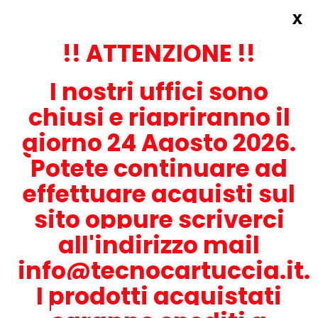
x
Accedi
REGISTRATI ORA!
!! ATTENZIONE !!
I nostri uffici sono
chiusi e riapriranno il
giorno 24 Agosto 2026.
Potete continuare ad
CONTATTACI
effettuare acquisti sul
0536-1945414
sito oppure scriverci
all'indirizzo mail
info@tecnocartuccia.it.
ATTENZIONE! Se stai cercando i prodotti per la tua stampante,
digita solamente la parte numerica del modello tralasciando
I prodotti acquistati
lettere e trattini. Per esempio, se cerchi Lexmark MS317dn scrivi
solamente 317 e seleziona il modello della stampante tra quelli
proposti.