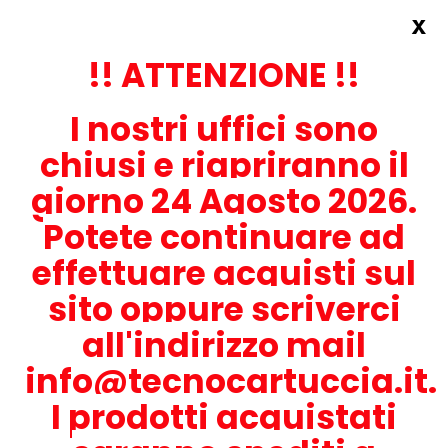
x
Accedi
REGISTRATI ORA!
!! ATTENZIONE !!
I nostri uffici sono
chiusi e riapriranno il
giorno 24 Agosto 2026.
Potete continuare ad
CONTATTACI
effettuare acquisti sul
0536-1945414
sito oppure scriverci
all'indirizzo mail
info@tecnocartuccia.it.
ATTENZIONE! Se stai cercando i prodotti per la tua stampante,
digita solamente la parte numerica del modello tralasciando
I prodotti acquistati
lettere e trattini. Per esempio, se cerchi Lexmark MS317dn scrivi
solamente 317 e seleziona il modello della stampante tra quelli
proposti.