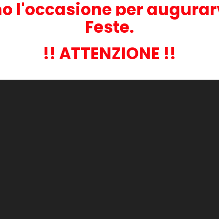
o l'occasione per augurar
Feste.
!! ATTENZIONE !!
goria: