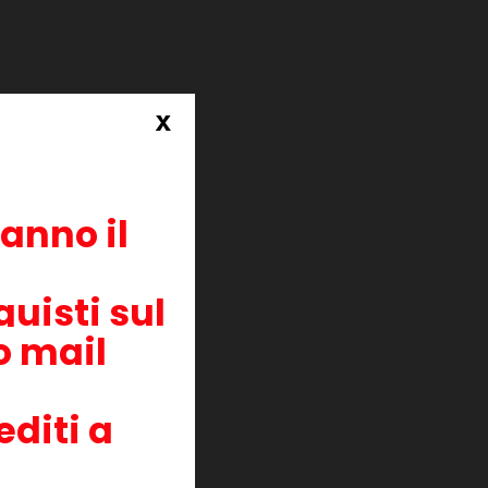
esto
x
ranno il
uisti sul
zo mail
editi a