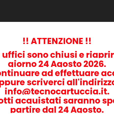
oblemi che ne possono derivare (come per esempio dei trucioli che
oamo l'acquisto del nostro prodotto specifico che puoi trovare in qu
sposizione.
li di stampante:
!! ATTENZIONE !!
i uffici sono chiusi e riapri
giorno 24 Agosto 2026.
ontinuare ad effettuare acq
ppure scriverci all'indiriz
info@tecnocartuccia.it.
otti acquistati saranno sp
partire dal 24 Agosto.