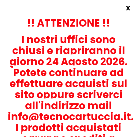
x
Accedi
REGISTRATI ORA!
!! ATTENZIONE !!
I nostri uffici sono
chiusi e riapriranno il
giorno 24 Agosto 2026.
Potete continuare ad
CONTATTACI
effettuare acquisti sul
0536-1945414
sito oppure scriverci
all'indirizzo mail
info@tecnocartuccia.it.
ATTENZIONE! Se stai cercando i prodotti per la tua stampante,
digita solamente la parte numerica del modello tralasciando
I prodotti acquistati
lettere e trattini. Per esempio, se cerchi Lexmark MS317dn scrivi
solamente 317 e seleziona il modello della stampante tra quelli
proposti.