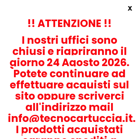
x
Accedi
REGISTRATI ORA!
!! ATTENZIONE !!
I nostri uffici sono
chiusi e riapriranno il
giorno 24 Agosto 2026.
Potete continuare ad
CONTATTACI
effettuare acquisti sul
0536-1945414
sito oppure scriverci
all'indirizzo mail
info@tecnocartuccia.it.
ATTENZIONE! Se stai cercando i prodotti per la tua stampante,
digita solamente la parte numerica del modello tralasciando
I prodotti acquistati
lettere e trattini. Per esempio, se cerchi Lexmark MS317dn scrivi
solamente 317 e seleziona il modello della stampante tra quelli
proposti.