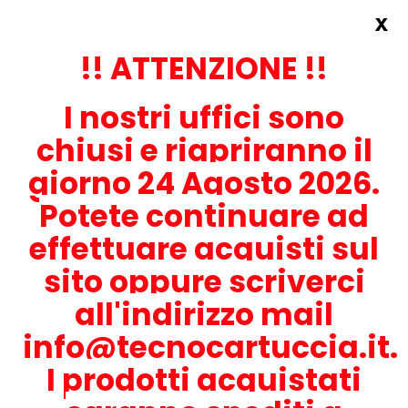
x
Accedi
REGISTRATI ORA!
!! ATTENZIONE !!
I nostri uffici sono
chiusi e riapriranno il
giorno 24 Agosto 2026.
Potete continuare ad
CONTATTACI
effettuare acquisti sul
0536-1945414
sito oppure scriverci
all'indirizzo mail
info@tecnocartuccia.it.
ATTENZIONE! Se stai cercando i prodotti per la tua stampante,
digita solamente la parte numerica del modello tralasciando
I prodotti acquistati
lettere e trattini. Per esempio, se cerchi Lexmark MS317dn scrivi
solamente 317 e seleziona il modello della stampante tra quelli
proposti.