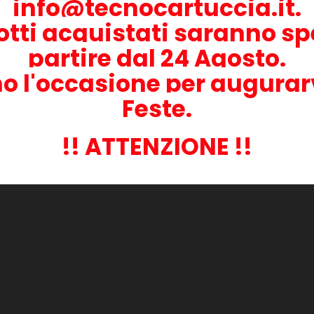
info@tecnocartuccia.it.
otti acquistati saranno sp
Kyocera - Kit manutenzione - MK-5205
INALE
1702R58NL0 - 200.000 pag
partire dal 24 Agosto.
o l'occasione per augurar
Feste.
Kyocera - Kit manutenzione - MK-5205
INALE
1702R50UN0 - 200.000 pag
!! ATTENZIONE !!
Kyocera - Kit manutenzione - MK-5215
INALE
1702R68NL0 - 300.000 pag
Kyocera - Kit manutenzione - MK-5215B
INALE
1702R60UN0 - 300.000 pag