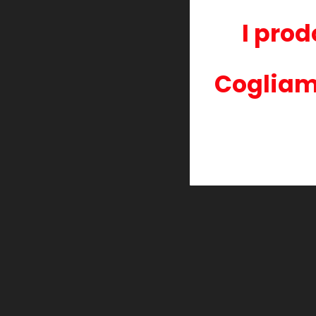
I prod
ORIG
Cogliam
ORIG
ORIG
ORIG