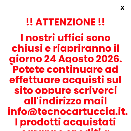
x
Accedi
REGISTRATI ORA!
!! ATTENZIONE !!
I nostri uffici sono
chiusi e riapriranno il
giorno 24 Agosto 2026.
Potete continuare ad
CONTATTACI
effettuare acquisti sul
0536-1945414
sito oppure scriverci
all'indirizzo mail
info@tecnocartuccia.it.
ATTENZIONE! Se stai cercando i prodotti per la tua stampante,
digita solamente la parte numerica del modello tralasciando
I prodotti acquistati
lettere e trattini. Per esempio, se cerchi Lexmark MS317dn scrivi
solamente 317 e seleziona il modello della stampante tra quelli
proposti.