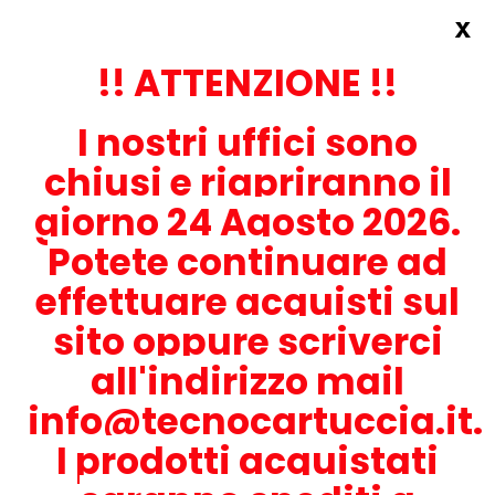
x
Accedi
REGISTRATI ORA!
!! ATTENZIONE !!
I nostri uffici sono
chiusi e riapriranno il
giorno 24 Agosto 2026.
Potete continuare ad
CONTATTACI
effettuare acquisti sul
0536-1945414
sito oppure scriverci
all'indirizzo mail
info@tecnocartuccia.it.
ATTENZIONE! Se stai cercando i prodotti per la tua stampante,
digita solamente la parte numerica del modello tralasciando
I prodotti acquistati
lettere e trattini. Per esempio, se cerchi Lexmark MS317dn scrivi
solamente 317 e seleziona il modello della stampante tra quelli
proposti.