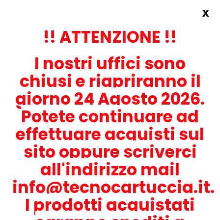
x
Accedi
REGISTRATI ORA!
!! ATTENZIONE !!
I nostri uffici sono
chiusi e riapriranno il
giorno 24 Agosto 2026.
Potete continuare ad
CONTATTACI
effettuare acquisti sul
0536-1945414
sito oppure scriverci
all'indirizzo mail
info@tecnocartuccia.it.
ATTENZIONE! Se stai cercando i prodotti per la tua stampante,
digita solamente la parte numerica del modello tralasciando
I prodotti acquistati
lettere e trattini. Per esempio, se cerchi Lexmark MS317dn scrivi
solamente 317 e seleziona il modello della stampante tra quelli
proposti.