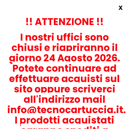
x
Accedi
REGISTRATI ORA!
!! ATTENZIONE !!
I nostri uffici sono
chiusi e riapriranno il
giorno 24 Agosto 2026.
Potete continuare ad
CONTATTACI
effettuare acquisti sul
0536-1945414
sito oppure scriverci
all'indirizzo mail
info@tecnocartuccia.it.
ATTENZIONE! Se stai cercando i prodotti per la tua stampante,
digita solamente la parte numerica del modello tralasciando
I prodotti acquistati
lettere e trattini. Per esempio, se cerchi Lexmark MS317dn scrivi
solamente 317 e seleziona il modello della stampante tra quelli
proposti.