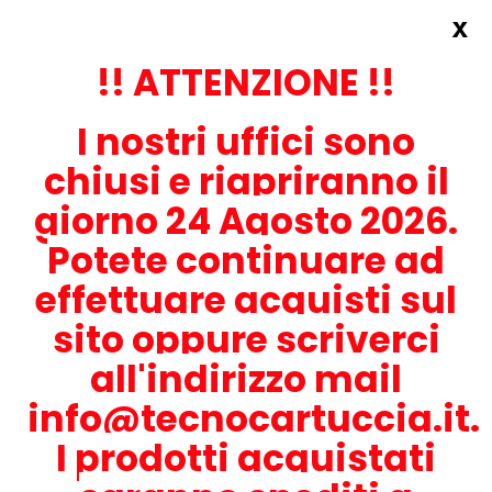
x
Accedi
REGISTRATI ORA!
!! ATTENZIONE !!
I nostri uffici sono
chiusi e riapriranno il
giorno 24 Agosto 2026.
Potete continuare ad
CONTATTACI
effettuare acquisti sul
0536-1945414
sito oppure scriverci
all'indirizzo mail
info@tecnocartuccia.it.
ATTENZIONE! Se stai cercando i prodotti per la tua stampante,
digita solamente la parte numerica del modello tralasciando
I prodotti acquistati
lettere e trattini. Per esempio, se cerchi Lexmark MS317dn scrivi
solamente 317 e seleziona il modello della stampante tra quelli
proposti.