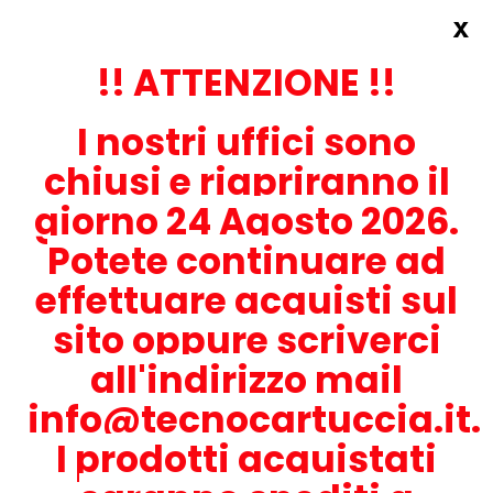
x
Accedi
REGISTRATI ORA!
!! ATTENZIONE !!
I nostri uffici sono
chiusi e riapriranno il
giorno 24 Agosto 2026.
Potete continuare ad
CONTATTACI
effettuare acquisti sul
0536-1945414
sito oppure scriverci
all'indirizzo mail
info@tecnocartuccia.it.
ATTENZIONE! Se stai cercando i prodotti per la tua stampante,
digita solamente la parte numerica del modello tralasciando
I prodotti acquistati
lettere e trattini. Per esempio, se cerchi Lexmark MS317dn scrivi
solamente 317 e seleziona il modello della stampante tra quelli
proposti.