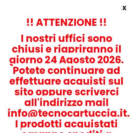
x
Accedi
REGISTRATI ORA!
!! ATTENZIONE !!
I nostri uffici sono
chiusi e riapriranno il
giorno 24 Agosto 2026.
Potete continuare ad
CONTATTACI
effettuare acquisti sul
0536-1945414
sito oppure scriverci
all'indirizzo mail
info@tecnocartuccia.it.
ATTENZIONE! Se stai cercando i prodotti per la tua stampante,
digita solamente la parte numerica del modello tralasciando
I prodotti acquistati
lettere e trattini. Per esempio, se cerchi Lexmark MS317dn scrivi
solamente 317 e seleziona il modello della stampante tra quelli
proposti.