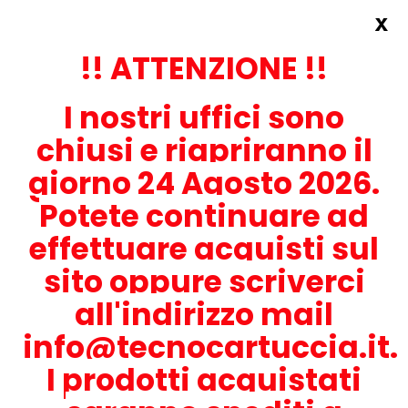
x
Accedi
REGISTRATI ORA!
!! ATTENZIONE !!
I nostri uffici sono
chiusi e riapriranno il
giorno 24 Agosto 2026.
Potete continuare ad
CONTATTACI
effettuare acquisti sul
0536-1945414
sito oppure scriverci
all'indirizzo mail
info@tecnocartuccia.it.
ATTENZIONE! Se stai cercando i prodotti per la tua stampante,
digita solamente la parte numerica del modello tralasciando
I prodotti acquistati
lettere e trattini. Per esempio, se cerchi Lexmark MS317dn scrivi
solamente 317 e seleziona il modello della stampante tra quelli
proposti.