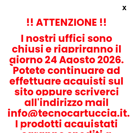
x
Accedi
REGISTRATI ORA!
!! ATTENZIONE !!
I nostri uffici sono
chiusi e riapriranno il
giorno 24 Agosto 2026.
Potete continuare ad
CONTATTACI
effettuare acquisti sul
0536-1945414
sito oppure scriverci
all'indirizzo mail
info@tecnocartuccia.it.
ATTENZIONE! Se stai cercando i prodotti per la tua stampante,
digita solamente la parte numerica del modello tralasciando
I prodotti acquistati
lettere e trattini. Per esempio, se cerchi Lexmark MS317dn scrivi
solamente 317 e seleziona il modello della stampante tra quelli
proposti.