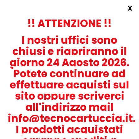
x
Accedi
REGISTRATI ORA!
!! ATTENZIONE !!
I nostri uffici sono
chiusi e riapriranno il
giorno 24 Agosto 2026.
Potete continuare ad
CONTATTACI
effettuare acquisti sul
0536-1945414
sito oppure scriverci
all'indirizzo mail
info@tecnocartuccia.it.
ATTENZIONE! Se stai cercando i prodotti per la tua stampante,
digita solamente la parte numerica del modello tralasciando
I prodotti acquistati
lettere e trattini. Per esempio, se cerchi Lexmark MS317dn scrivi
solamente 317 e seleziona il modello della stampante tra quelli
proposti.