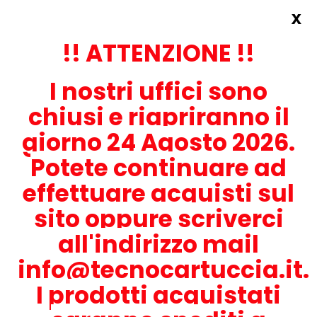
x
Accedi
REGISTRATI ORA!
!! ATTENZIONE !!
I nostri uffici sono
chiusi e riapriranno il
giorno 24 Agosto 2026.
Potete continuare ad
CONTATTACI
effettuare acquisti sul
0536-1945414
sito oppure scriverci
all'indirizzo mail
info@tecnocartuccia.it.
ATTENZIONE! Se stai cercando i prodotti per la tua stampante,
digita solamente la parte numerica del modello tralasciando
I prodotti acquistati
lettere e trattini. Per esempio, se cerchi Lexmark MS317dn scrivi
solamente 317 e seleziona il modello della stampante tra quelli
proposti.