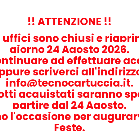
Feeding Kit per Brother LY7418001 Rullin
MBIO
Carta KTPF1 KIT PF1
!! ATTENZIONE !!
i uffici sono chiusi e riapri
giorno 24 Agosto 2026.
PickUp Roller per Brother LY2093001 Rull
MBIO
Presa Carta
ontinuare ad effettuare acq
ppure scriverci all'indiriz
info@tecnocartuccia.it.
Unià Laser LSU Originale Samsung JC97
MBIO
otti acquistati saranno sp
04058A Laser Unit
partire dal 24 Agosto.
o l'occasione per augurar
Cinghia di Trasferimento Originale Sa
Feste.
MBIO
JC96-06292A Transfer Belt Unit