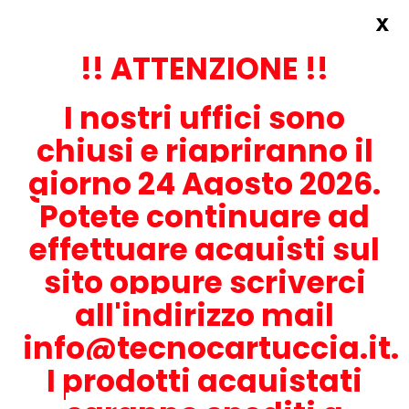
x
Accedi
REGISTRATI ORA!
!! ATTENZIONE !!
I nostri uffici sono
chiusi e riapriranno il
giorno 24 Agosto 2026.
Potete continuare ad
CONTATTACI
effettuare acquisti sul
0536-1945414
sito oppure scriverci
all'indirizzo mail
info@tecnocartuccia.it.
ATTENZIONE! Se stai cercando i prodotti per la tua stampante,
digita solamente la parte numerica del modello tralasciando
I prodotti acquistati
lettere e trattini. Per esempio, se cerchi Lexmark MS317dn scrivi
solamente 317 e seleziona il modello della stampante tra quelli
proposti.