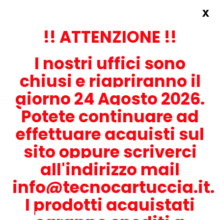
x
Accedi
REGISTRATI ORA!
!! ATTENZIONE !!
I nostri uffici sono
chiusi e riapriranno il
giorno 24 Agosto 2026.
Potete continuare ad
CONTATTACI
effettuare acquisti sul
0536-1945414
sito oppure scriverci
all'indirizzo mail
info@tecnocartuccia.it.
ATTENZIONE! Se stai cercando i prodotti per la tua stampante,
digita solamente la parte numerica del modello tralasciando
I prodotti acquistati
lettere e trattini. Per esempio, se cerchi Lexmark MS317dn scrivi
solamente 317 e seleziona il modello della stampante tra quelli
proposti.