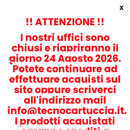
x
Accedi
REGISTRATI ORA!
!! ATTENZIONE !!
I nostri uffici sono
chiusi e riapriranno il
giorno 24 Agosto 2026.
Potete continuare ad
CONTATTACI
effettuare acquisti sul
0536-1945414
sito oppure scriverci
all'indirizzo mail
info@tecnocartuccia.it.
ATTENZIONE! Se stai cercando i prodotti per la tua stampante,
digita solamente la parte numerica del modello tralasciando
I prodotti acquistati
lettere e trattini. Per esempio, se cerchi Lexmark MS317dn scrivi
solamente 317 e seleziona il modello della stampante tra quelli
proposti.