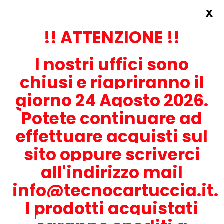
x
Accedi
REGISTRATI ORA!
!! ATTENZIONE !!
I nostri uffici sono
chiusi e riapriranno il
giorno 24 Agosto 2026.
Potete continuare ad
CONTATTACI
effettuare acquisti sul
0536-1945414
sito oppure scriverci
all'indirizzo mail
info@tecnocartuccia.it.
ATTENZIONE! Se stai cercando i prodotti per la tua stampante,
digita solamente la parte numerica del modello tralasciando
I prodotti acquistati
lettere e trattini. Per esempio, se cerchi Lexmark MS317dn scrivi
solamente 317 e seleziona il modello della stampante tra quelli
proposti.