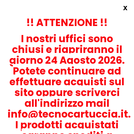
x
Accedi
REGISTRATI ORA!
!! ATTENZIONE !!
I nostri uffici sono
chiusi e riapriranno il
giorno 24 Agosto 2026.
Potete continuare ad
CONTATTACI
effettuare acquisti sul
0536-1945414
sito oppure scriverci
all'indirizzo mail
info@tecnocartuccia.it.
ATTENZIONE! Se stai cercando i prodotti per la tua stampante,
digita solamente la parte numerica del modello tralasciando
I prodotti acquistati
lettere e trattini. Per esempio, se cerchi Lexmark MS317dn scrivi
solamente 317 e seleziona il modello della stampante tra quelli
proposti.