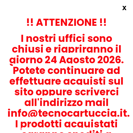
x
Accedi
REGISTRATI ORA!
!! ATTENZIONE !!
I nostri uffici sono
chiusi e riapriranno il
giorno 24 Agosto 2026.
Potete continuare ad
CONTATTACI
effettuare acquisti sul
0536-1945414
sito oppure scriverci
all'indirizzo mail
info@tecnocartuccia.it.
ATTENZIONE! Se stai cercando i prodotti per la tua stampante,
digita solamente la parte numerica del modello tralasciando
I prodotti acquistati
lettere e trattini. Per esempio, se cerchi Lexmark MS317dn scrivi
solamente 317 e seleziona il modello della stampante tra quelli
proposti.