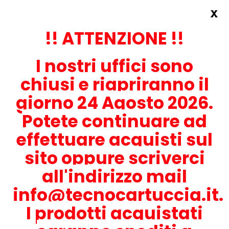
x
Accedi
REGISTRATI ORA!
!! ATTENZIONE !!
I nostri uffici sono
chiusi e riapriranno il
giorno 24 Agosto 2026.
Potete continuare ad
CONTATTACI
effettuare acquisti sul
0536-1945414
sito oppure scriverci
all'indirizzo mail
info@tecnocartuccia.it.
ATTENZIONE! Se stai cercando i prodotti per la tua stampante,
digita solamente la parte numerica del modello tralasciando
I prodotti acquistati
lettere e trattini. Per esempio, se cerchi Lexmark MS317dn scrivi
solamente 317 e seleziona il modello della stampante tra quelli
proposti.