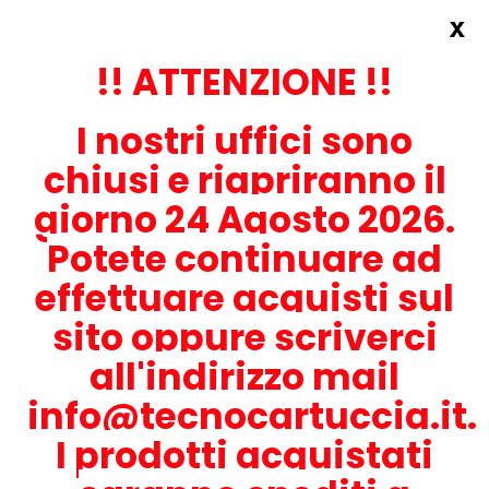
x
Accedi
REGISTRATI ORA!
!! ATTENZIONE !!
I nostri uffici sono
chiusi e riapriranno il
giorno 24 Agosto 2026.
Potete continuare ad
CONTATTACI
effettuare acquisti sul
0536-1945414
sito oppure scriverci
all'indirizzo mail
info@tecnocartuccia.it.
ATTENZIONE! Se stai cercando i prodotti per la tua stampante,
digita solamente la parte numerica del modello tralasciando
I prodotti acquistati
lettere e trattini. Per esempio, se cerchi Lexmark MS317dn scrivi
solamente 317 e seleziona il modello della stampante tra quelli
proposti.