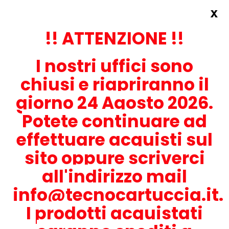
x
Accedi
REGISTRATI ORA!
!! ATTENZIONE !!
I nostri uffici sono
chiusi e riapriranno il
giorno 24 Agosto 2026.
Potete continuare ad
CONTATTACI
effettuare acquisti sul
0536-1945414
sito oppure scriverci
all'indirizzo mail
info@tecnocartuccia.it.
ATTENZIONE! Se stai cercando i prodotti per la tua stampante,
digita solamente la parte numerica del modello tralasciando
I prodotti acquistati
lettere e trattini. Per esempio, se cerchi Lexmark MS317dn scrivi
solamente 317 e seleziona il modello della stampante tra quelli
proposti.