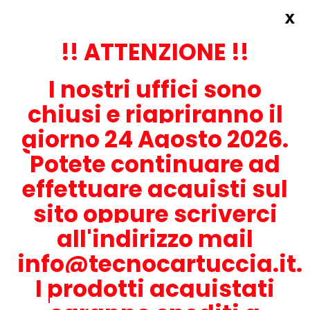
x
Accedi
REGISTRATI ORA!
!! ATTENZIONE !!
I nostri uffici sono
chiusi e riapriranno il
giorno 24 Agosto 2026.
Potete continuare ad
CONTATTACI
effettuare acquisti sul
0536-1945414
sito oppure scriverci
all'indirizzo mail
info@tecnocartuccia.it.
ATTENZIONE! Se stai cercando i prodotti per la tua stampante,
digita solamente la parte numerica del modello tralasciando
I prodotti acquistati
lettere e trattini. Per esempio, se cerchi Lexmark MS317dn scrivi
solamente 317 e seleziona il modello della stampante tra quelli
proposti.