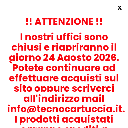
x
Accedi
REGISTRATI ORA!
!! ATTENZIONE !!
I nostri uffici sono
chiusi e riapriranno il
giorno 24 Agosto 2026.
Potete continuare ad
CONTATTACI
effettuare acquisti sul
0536-1945414
sito oppure scriverci
all'indirizzo mail
info@tecnocartuccia.it.
ATTENZIONE! Se stai cercando i prodotti per la tua stampante,
digita solamente la parte numerica del modello tralasciando
I prodotti acquistati
lettere e trattini. Per esempio, se cerchi Lexmark MS317dn scrivi
solamente 317 e seleziona il modello della stampante tra quelli
proposti.