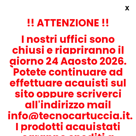
x
Accedi
REGISTRATI ORA!
!! ATTENZIONE !!
I nostri uffici sono
chiusi e riapriranno il
giorno 24 Agosto 2026.
Potete continuare ad
CONTATTACI
effettuare acquisti sul
0536-1945414
sito oppure scriverci
all'indirizzo mail
info@tecnocartuccia.it.
ATTENZIONE! Se stai cercando i prodotti per la tua stampante,
digita solamente la parte numerica del modello tralasciando
I prodotti acquistati
lettere e trattini. Per esempio, se cerchi Lexmark MS317dn scrivi
solamente 317 e seleziona il modello della stampante tra quelli
proposti.