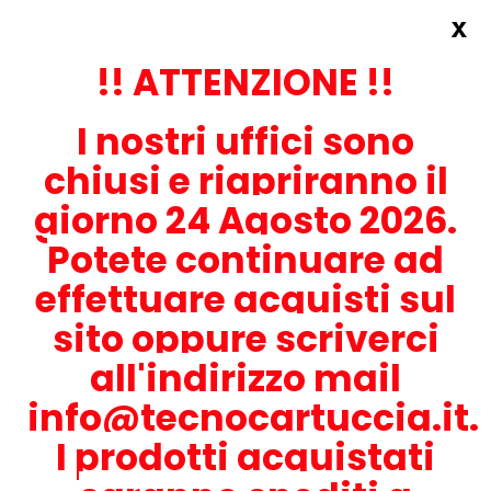
x
Accedi
REGISTRATI ORA!
!! ATTENZIONE !!
I nostri uffici sono
chiusi e riapriranno il
giorno 24 Agosto 2026.
Potete continuare ad
CONTATTACI
effettuare acquisti sul
0536-1945414
sito oppure scriverci
all'indirizzo mail
info@tecnocartuccia.it.
ATTENZIONE! Se stai cercando i prodotti per la tua stampante,
digita solamente la parte numerica del modello tralasciando
I prodotti acquistati
lettere e trattini. Per esempio, se cerchi Lexmark MS317dn scrivi
solamente 317 e seleziona il modello della stampante tra quelli
proposti.