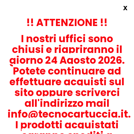
x
Accedi
REGISTRATI ORA!
!! ATTENZIONE !!
I nostri uffici sono
chiusi e riapriranno il
giorno 24 Agosto 2026.
Potete continuare ad
CONTATTACI
effettuare acquisti sul
0536-1945414
sito oppure scriverci
all'indirizzo mail
info@tecnocartuccia.it.
ATTENZIONE! Se stai cercando i prodotti per la tua stampante,
digita solamente la parte numerica del modello tralasciando
I prodotti acquistati
lettere e trattini. Per esempio, se cerchi Lexmark MS317dn scrivi
solamente 317 e seleziona il modello della stampante tra quelli
proposti.