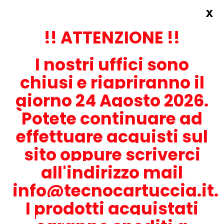
x
Accedi
REGISTRATI ORA!
!! ATTENZIONE !!
I nostri uffici sono
chiusi e riapriranno il
giorno 24 Agosto 2026.
Potete continuare ad
CONTATTACI
effettuare acquisti sul
0536-1945414
sito oppure scriverci
all'indirizzo mail
info@tecnocartuccia.it.
ATTENZIONE! Se stai cercando i prodotti per la tua stampante,
digita solamente la parte numerica del modello tralasciando
I prodotti acquistati
lettere e trattini. Per esempio, se cerchi Lexmark MS317dn scrivi
solamente 317 e seleziona il modello della stampante tra quelli
proposti.