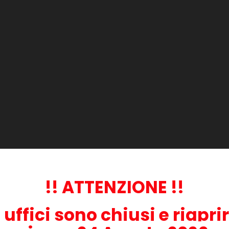
364XL
o
estetiche e funzionali simili al prodotto originale.
lenti ai prodotti originali.
disposizione.
lli di stampante:
!! ATTENZIONE !!
i uffici sono chiusi e riapri