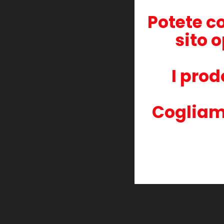
HP PHOTOSMART B109A PHOTO
HP PHOTOSMART B110A WITHWIFI
Potete c
HP PHOTOSMART B209A PLUS
HP PHOTOSMART B210A PLUS
sito o
HP PHOTOSMART C 6380
HP PHOTOSMART C309A PREMIUM
HP PHOTOSMART C310A PREMIUM
HP PHOTOSMART C5324 AIO
I prod
HP PHOTOSMART C5380
HP PHOTOSMART C5390 AIO
HP PHOTOSMART C6324 AIO
HP PHOTOSMART CD309G PREMIUM
Cogliam
HP PHOTOSMART D5460
HP PHOTOSMART PREMIUM C410B
HP PHOTOSMART PRO B8550
HP PHOTOSMART WB109N PREMIUM
30 altri prodotti della stessa cate