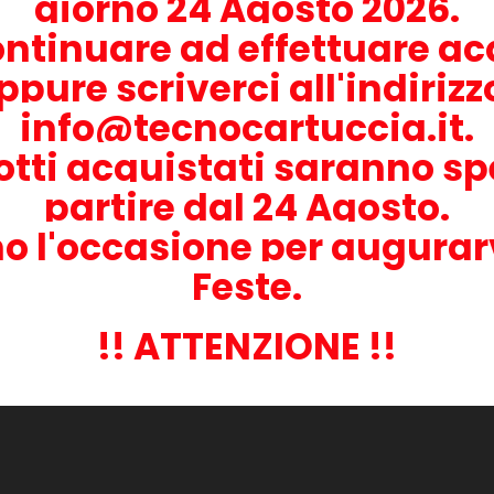
giorno 24 Agosto 2026.
ontinuare ad effettuare acq
ppure scriverci all'indiriz
info@tecnocartuccia.it.
otti acquistati saranno sp
partire dal 24 Agosto.
o l'occasione per augurar
Feste.
!! ATTENZIONE !!
goria: