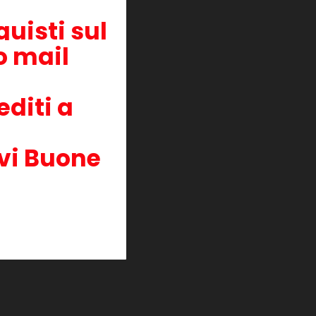
uisti sul
zo mail
editi a
vi Buone