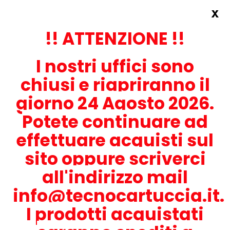
x
Accedi
REGISTRATI ORA!
!! ATTENZIONE !!
I nostri uffici sono
chiusi e riapriranno il
giorno 24 Agosto 2026.
Potete continuare ad
CONTATTACI
effettuare acquisti sul
0536-1945414
sito oppure scriverci
all'indirizzo mail
info@tecnocartuccia.it.
ATTENZIONE! Se stai cercando i prodotti per la tua stampante,
digita solamente la parte numerica del modello tralasciando
I prodotti acquistati
lettere e trattini. Per esempio, se cerchi Lexmark MS317dn scrivi
solamente 317 e seleziona il modello della stampante tra quelli
proposti.