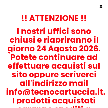
x
Accedi
REGISTRATI ORA!
!! ATTENZIONE !!
I nostri uffici sono
chiusi e riapriranno il
giorno 24 Agosto 2026.
Potete continuare ad
CONTATTACI
effettuare acquisti sul
0536-1945414
sito oppure scriverci
all'indirizzo mail
info@tecnocartuccia.it.
ATTENZIONE! Se stai cercando i prodotti per la tua stampante,
digita solamente la parte numerica del modello tralasciando
I prodotti acquistati
lettere e trattini. Per esempio, se cerchi Lexmark MS317dn scrivi
solamente 317 e seleziona il modello della stampante tra quelli
proposti.