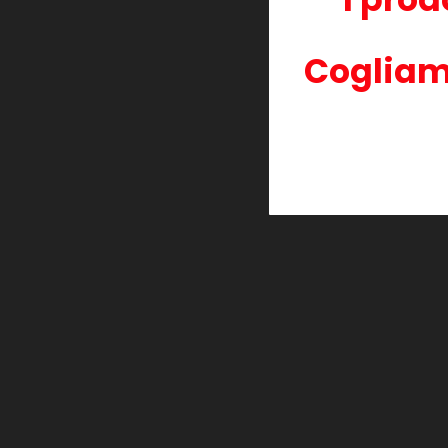
Cogliam
30 altri prodotti della stessa cate
Chip di Reset per Samsung
Chip di Reset p
CLT-R407 24.000 Pagine
CLT-R409 24.00
19,00 €
19,00 €
Aggiungi al
Aggiun
carrello
carrel