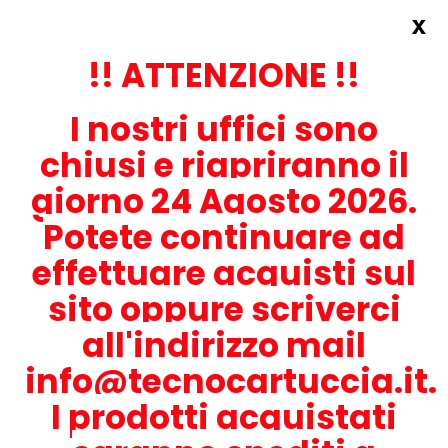
x
Accedi
REGISTRATI ORA!
!! ATTENZIONE !!
I nostri uffici sono
chiusi e riapriranno il
giorno 24 Agosto 2026.
Potete continuare ad
CONTATTACI
effettuare acquisti sul
0536-1945414
sito oppure scriverci
all'indirizzo mail
info@tecnocartuccia.it.
ATTENZIONE! Se stai cercando i prodotti per la tua stampante,
digita solamente la parte numerica del modello tralasciando
I prodotti acquistati
lettere e trattini. Per esempio, se cerchi Lexmark MS317dn scrivi
solamente 317 e seleziona il modello della stampante tra quelli
proposti.