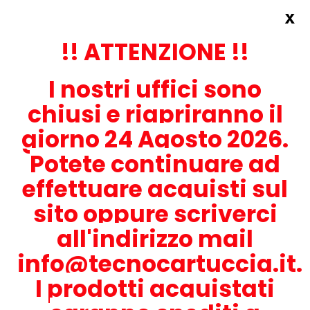
x
Accedi
REGISTRATI ORA!
!! ATTENZIONE !!
I nostri uffici sono
chiusi e riapriranno il
giorno 24 Agosto 2026.
Potete continuare ad
CONTATTACI
effettuare acquisti sul
0536-1945414
sito oppure scriverci
all'indirizzo mail
info@tecnocartuccia.it.
ATTENZIONE! Se stai cercando i prodotti per la tua stampante,
digita solamente la parte numerica del modello tralasciando
I prodotti acquistati
lettere e trattini. Per esempio, se cerchi Lexmark MS317dn scrivi
solamente 317 e seleziona il modello della stampante tra quelli
proposti.