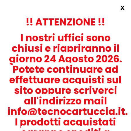
x
Accedi
REGISTRATI ORA!
!! ATTENZIONE !!
I nostri uffici sono
chiusi e riapriranno il
giorno 24 Agosto 2026.
Potete continuare ad
CONTATTACI
effettuare acquisti sul
0536-1945414
sito oppure scriverci
all'indirizzo mail
info@tecnocartuccia.it.
ATTENZIONE! Se stai cercando i prodotti per la tua stampante,
digita solamente la parte numerica del modello tralasciando
I prodotti acquistati
lettere e trattini. Per esempio, se cerchi Lexmark MS317dn scrivi
solamente 317 e seleziona il modello della stampante tra quelli
proposti.