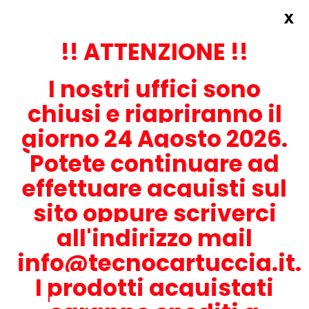
x
Accedi
REGISTRATI ORA!
!! ATTENZIONE !!
I nostri uffici sono
chiusi e riapriranno il
giorno 24 Agosto 2026.
Potete continuare ad
CONTATTACI
effettuare acquisti sul
0536-1945414
sito oppure scriverci
all'indirizzo mail
info@tecnocartuccia.it.
ATTENZIONE! Se stai cercando i prodotti per la tua stampante,
digita solamente la parte numerica del modello tralasciando
I prodotti acquistati
lettere e trattini. Per esempio, se cerchi Lexmark MS317dn scrivi
solamente 317 e seleziona il modello della stampante tra quelli
proposti.