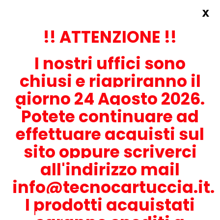
x
Accedi
REGISTRATI ORA!
!! ATTENZIONE !!
I nostri uffici sono
chiusi e riapriranno il
giorno 24 Agosto 2026.
Potete continuare ad
CONTATTACI
effettuare acquisti sul
0536-1945414
sito oppure scriverci
all'indirizzo mail
info@tecnocartuccia.it.
ATTENZIONE! Se stai cercando i prodotti per la tua stampante,
digita solamente la parte numerica del modello tralasciando
I prodotti acquistati
lettere e trattini. Per esempio, se cerchi Lexmark MS317dn scrivi
solamente 317 e seleziona il modello della stampante tra quelli
proposti.