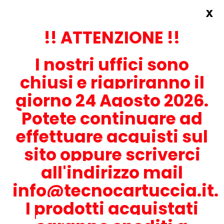
x
Accedi
REGISTRATI ORA!
!! ATTENZIONE !!
I nostri uffici sono
chiusi e riapriranno il
giorno 24 Agosto 2026.
Potete continuare ad
CONTATTACI
effettuare acquisti sul
0536-1945414
sito oppure scriverci
all'indirizzo mail
info@tecnocartuccia.it.
ATTENZIONE! Se stai cercando i prodotti per la tua stampante,
digita solamente la parte numerica del modello tralasciando
I prodotti acquistati
lettere e trattini. Per esempio, se cerchi Lexmark MS317dn scrivi
solamente 317 e seleziona il modello della stampante tra quelli
proposti.