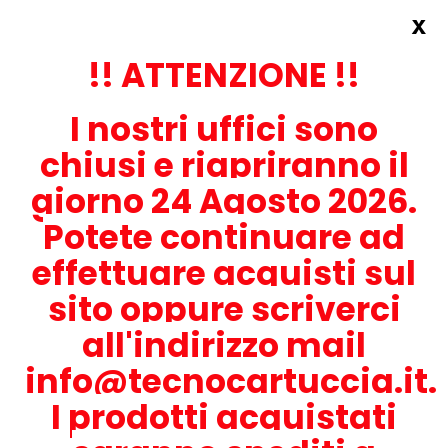
x
Accedi
REGISTRATI ORA!
!! ATTENZIONE !!
I nostri uffici sono
chiusi e riapriranno il
giorno 24 Agosto 2026.
Potete continuare ad
CONTATTACI
effettuare acquisti sul
0536-1945414
sito oppure scriverci
all'indirizzo mail
info@tecnocartuccia.it.
ATTENZIONE! Se stai cercando i prodotti per la tua stampante,
digita solamente la parte numerica del modello tralasciando
I prodotti acquistati
lettere e trattini. Per esempio, se cerchi Lexmark MS317dn scrivi
solamente 317 e seleziona il modello della stampante tra quelli
proposti.