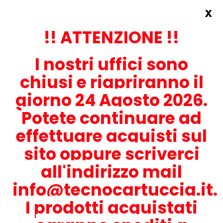
x
Accedi
REGISTRATI ORA!
!! ATTENZIONE !!
I nostri uffici sono
chiusi e riapriranno il
giorno 24 Agosto 2026.
Potete continuare ad
CONTATTACI
effettuare acquisti sul
0536-1945414
sito oppure scriverci
all'indirizzo mail
info@tecnocartuccia.it.
ATTENZIONE! Se stai cercando i prodotti per la tua stampante,
digita solamente la parte numerica del modello tralasciando
I prodotti acquistati
lettere e trattini. Per esempio, se cerchi Lexmark MS317dn scrivi
solamente 317 e seleziona il modello della stampante tra quelli
proposti.