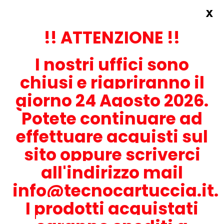
x
Accedi
REGISTRATI ORA!
!! ATTENZIONE !!
I nostri uffici sono
chiusi e riapriranno il
giorno 24 Agosto 2026.
Potete continuare ad
CONTATTACI
effettuare acquisti sul
0536-1945414
sito oppure scriverci
all'indirizzo mail
info@tecnocartuccia.it.
ATTENZIONE! Se stai cercando i prodotti per la tua stampante,
digita solamente la parte numerica del modello tralasciando
I prodotti acquistati
lettere e trattini. Per esempio, se cerchi Lexmark MS317dn scrivi
solamente 317 e seleziona il modello della stampante tra quelli
proposti.